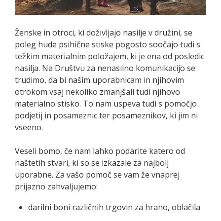
Ženske in otroci, ki doživljajo nasilje v družini, se
poleg hude psihične stiske pogosto soočajo tudi s
težkim materialnim položajem, ki je ena od posledic
nasilja. Na Društvu za nenasilno komunikacijo se
trudimo, da bi našim uporabnicam in njihovim
otrokom vsaj nekoliko zmanjšali tudi njihovo
materialno stisko. To nam uspeva tudi s pomočjo
podjetij in posameznic ter posameznikov, ki jim ni
vseeno.
Veseli bomo, če nam lahko podarite katero od
naštetih stvari, ki so se izkazale za najbolj
uporabne. Za vašo pomoč se vam že vnaprej
prijazno zahvaljujemo:
darilni boni različnih trgovin za hrano, oblačila