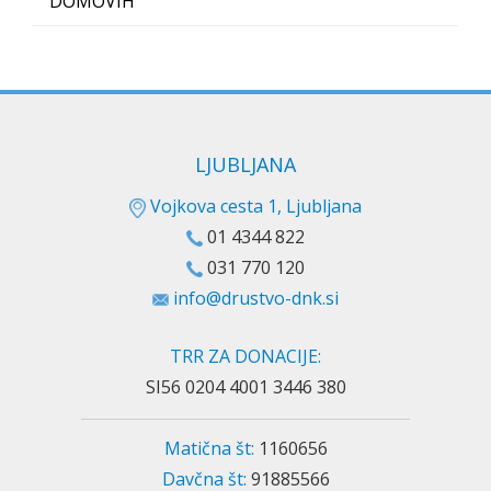
DOMOVIH
LJUBLJANA
Vojkova cesta 1, Ljubljana
01 4344 822
031 770 120
info@drustvo-dnk.si
TRR ZA DONACIJE:
SI56 0204 4001 3446 380
Matična št:
1160656
Davčna št:
91885566