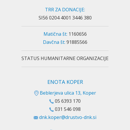
TRR ZA DONACIJE:
SI56 0204 4001 3446 380
Matična št:
1160656
Davčna št:
91885566
STATUS HUMANITARNE ORGANIZACIJE
ENOTA KOPER
Beblerjeva ulica 13, Koper
05 6393 170
031 546 098
dnk.koper@drustvo-dnk.si