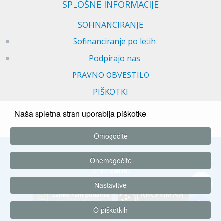
SPLOŠNE INFORMACIJE
SOFINANCIRANJE
Sofinanciranje po letih
Podpirajo nas
PRAVNO OBVESTILO
PIŠKOTKI
Naša spletna stran uporablja piškotke.
Omogočite
© 2026 Društvo za nenasilno komunikacijo. Vse pravice
Onemogočite
pridržane.
Nastavitve
O piškotkih