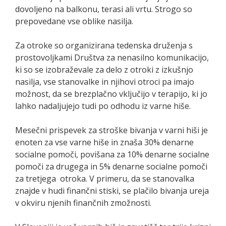
dovoljeno na balkonu, terasi ali vrtu. Strogo so
prepovedane vse oblike nasilja.
Za otroke so organizirana tedenska druženja s
prostovoljkami Društva za nenasilno komunikacijo,
ki so se izobraževale za delo z otroki z izkušnjo
nasilja, vse stanovalke in njihovi otroci pa imajo
možnost, da se brezplačno vključijo v terapijo, ki jo
lahko nadaljujejo tudi po odhodu iz varne hiše.
Mesečni prispevek za stroške bivanja v varni hiši je
enoten za vse varne hiše in znaša 30% denarne
socialne pomoči, povišana za 10% denarne socialne
pomoči za drugega in 5% denarne socialne pomoči
za tretjega otroka. V primeru, da se stanovalka
znajde v hudi finančni stiski, se plačilo bivanja ureja
v okviru njenih finančnih zmožnosti.