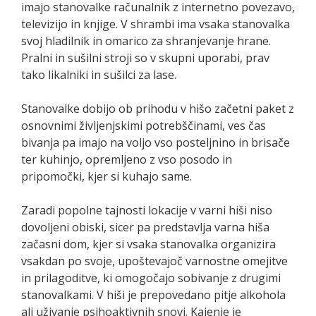
imajo stanovalke računalnik z internetno povezavo,
televizijo in knjige. V shrambi ima vsaka stanovalka
svoj hladilnik in omarico za shranjevanje hrane.
Pralni in sušilni stroji so v skupni uporabi, prav
tako likalniki in sušilci za lase.
Stanovalke dobijo ob prihodu v hišo začetni paket z
osnovnimi življenjskimi potrebščinami, ves čas
bivanja pa imajo na voljo vso posteljnino in brisače
ter kuhinjo, opremljeno z vso posodo in
pripomočki, kjer si kuhajo same.
Zaradi popolne tajnosti lokacije v varni hiši niso
dovoljeni obiski, sicer pa predstavlja varna hiša
začasni dom, kjer si vsaka stanovalka organizira
vsakdan po svoje, upoštevajoč varnostne omejitve
in prilagoditve, ki omogočajo sobivanje z drugimi
stanovalkami. V hiši je prepovedano pitje alkohola
ali uživanje psihoaktivnih snovi. Kajenje je