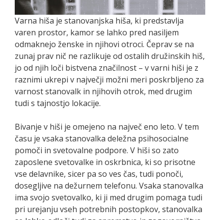
Varna hiša je stanovanjska hiša, ki predstavlja
varen prostor, kamor se lahko pred nasiljem
odmaknejo ženske in njihovi otroci. Čeprav se na
zunaj prav nič ne razlikuje od ostalih družinskih hiš,
jo od njih loči bistvena značilnost – v varni hiši je z
raznimi ukrepi v največji možni meri poskrbljeno za
varnost stanovalk in njihovih otrok, med drugim
tudi s tajnostjo lokacije.
Bivanje v hiši je omejeno na največ eno leto. V tem
času je vsaka stanovalka deležna psihosocialne
pomoči in svetovalne podpore. V hiši so zato
zaposlene svetovalke in oskrbnica, ki so prisotne
vse delavnike, sicer pa so ves čas, tudi ponoči,
dosegljive na dežurnem telefonu. Vsaka stanovalka
ima svojo svetovalko, ki ji med drugim pomaga tudi
pri urejanju vseh potrebnih postopkov, stanovalka