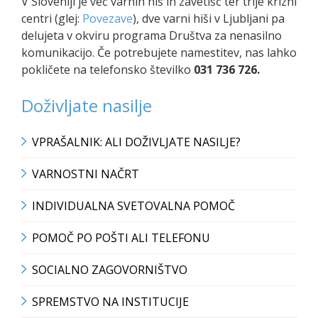
V Sloveniji je več varnih hiš in zavetišč ter trije krizni
centri (glej:
Povezave
), dve varni hiši v Ljubljani pa
delujeta v okviru programa Društva za nenasilno
komunikacijo. Če potrebujete namestitev, nas lahko
pokličete na telefonsko številko
031 736 726.
Doživljate nasilje
VPRAŠALNIK: ALI DOŽIVLJATE NASILJE?
VARNOSTNI NAČRT
INDIVIDUALNA SVETOVALNA POMOČ
POMOČ PO POŠTI ALI TELEFONU
SOCIALNO ZAGOVORNIŠTVO
SPREMSTVO NA INSTITUCIJE