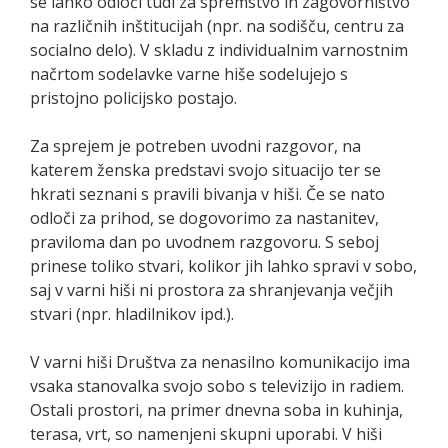
se lahko odloči tudi za spremstvo in zagovorništvo
na različnih inštitucijah (npr. na sodišču, centru za
socialno delo). V skladu z individualnim varnostnim
načrtom sodelavke varne hiše sodelujejo s
pristojno policijsko postajo.
Za sprejem je potreben uvodni razgovor, na
katerem ženska predstavi svojo situacijo ter se
hkrati seznani s pravili bivanja v hiši. Če se nato
odloči za prihod, se dogovorimo za nastanitev,
praviloma dan po uvodnem razgovoru. S seboj
prinese toliko stvari, kolikor jih lahko spravi v sobo,
saj v varni hiši ni prostora za shranjevanja večjih
stvari (npr. hladilnikov ipd.).
V varni hiši Društva za nenasilno komunikacijo ima
vsaka stanovalka svojo sobo s televizijo in radiem.
Ostali prostori, na primer dnevna soba in kuhinja,
terasa, vrt, so namenjeni skupni uporabi. V hiši