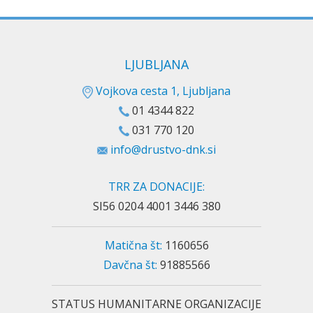
LJUBLJANA
Vojkova cesta 1, Ljubljana
01 4344 822
031 770 120
info@drustvo-dnk.si
TRR ZA DONACIJE:
SI56 0204 4001 3446 380
Matična št:
1160656
Davčna št:
91885566
STATUS HUMANITARNE ORGANIZACIJE