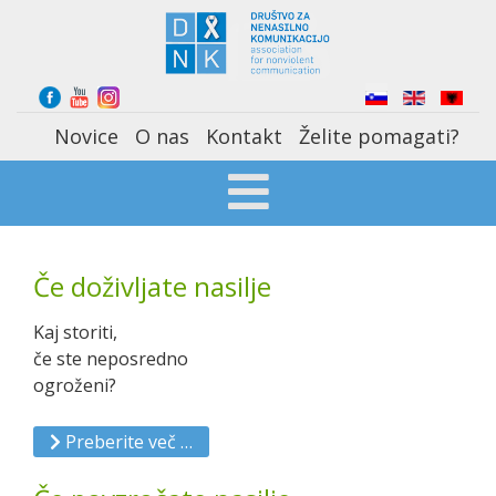
Select your language
Novice
O nas
Kontakt
Želite pomagati?
Če doživljate nasilje
Kaj storiti,
če ste neposredno
ogroženi?
Preberite več …