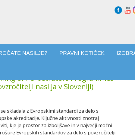
ROČATE NASILJE?
PRAVNI KOTIČEK
IZOBR
ning of Perpetrators Programmes
ročitelji nasilja v Sloveniji)
bi se skladala z Evropskimi standardi za delo s
opske akreditacije. Ključne aktivnosti znotraj
i, kje je prostor za izboljšave in v največji možni
 brošure Evropskih standardov za delo s povzročitelji