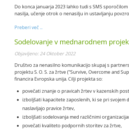
Do konca januarja 2023 lahko tudi s SMS sporočilom 
nasilja, učenje otrok o nenasilju in ustavljanju povzroči
Preberi več ...
Sodelovanje v mednarodnem projektu
Objavljeno: 24 Oktober 2022
Društvo za nenasilno komunikacijo skupaj s partner
projektu S. O. S. za žrtve ("Survive, Overcome and Suppo
financira Evropska unija. Cilji projekta so:
povečati znanje o pravicah žrtev v kazenskih pos
izboljšati kapacitete zaposlenih, ki se pri svojem 
naslavljajo pravice žrtev,
izboljšati sodelovanja med različnimi organizacijam
povečati kvaliteto podpornih storitev za žrtve,