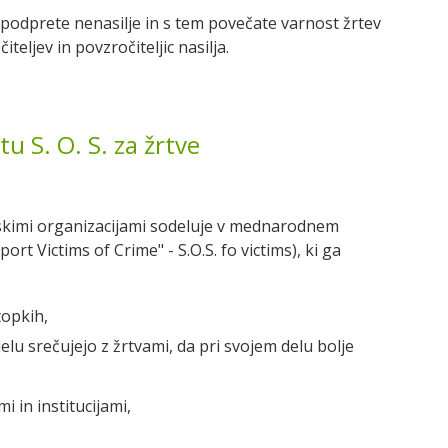
podprete nenasilje in s tem povečate varnost žrtev
teljev in povzročiteljic nasilja.
 S. O. S. za žrtve
skimi organizacijami sodeluje v mednarodnem
rt Victims of Crime" - S.O.S. fo victims), ki ga
topkih,
delu srečujejo z žrtvami, da pri svojem delu bolje
i in institucijami,