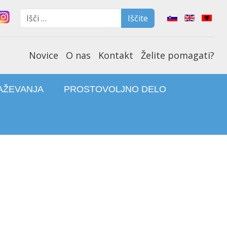
Iščite
Select your lan
Iščite
Type 2 or more characters f
Novice
O nas
Kontakt
Želite pomagati?
AŽEVANJA
PROSTOVOLJNO DELO