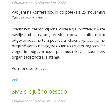
Objavljeno: 15 November 2022
Vabljeni na konferenco, ki bo potekala 25. novembra
Cankarjevem domu.
Predstaviti želimo ključna vprašanja in izzive, s k
nasilje nad ženskami, ter vlogo posameznih instituc
odgovornosti na tem področju. Ključna vprašanja, na
preprečujemo nasilje, kako lahko žrtvam zagotovi
vloge in odgovornosti posameznikov - sodnikov, to
organizacij znotraj sistema?
Potrebne so prijave.
Več ...
SMS s ključno besedo
Objavljeno: 10 November 2022