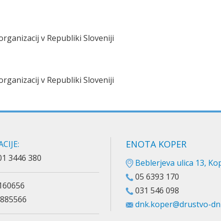
rganizacij v Republiki Sloveniji
rganizacij v Republiki Sloveniji
ENOTA KOPER
CIJE:
01 3446 380
Beblerjeva ulica 13, Ko
05 6393 170
160656
031 546 098
885566
dnk.koper@drustvo-dnk