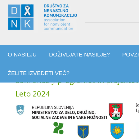
O NASILJU
DOŽIVLJATE NASILJE?
POVZ
ŽELITE IZVEDETI VEČ?
Sofinancerji programov in projekto
Leto 2024