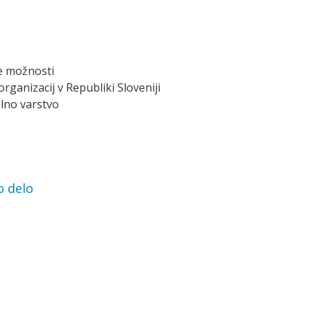
ke možnosti
rganizacij v Republiki Sloveniji
alno varstvo
o delo