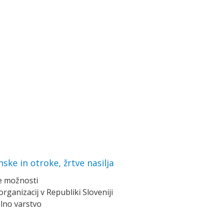
ke in otroke, žrtve nasilja
ke možnosti
rganizacij v Republiki Sloveniji
alno varstvo