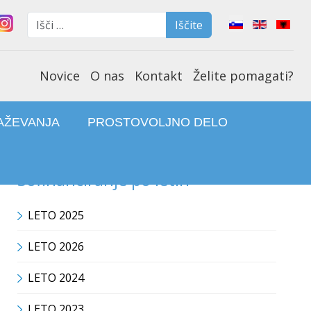
Iščite
Select your lan
Iščite
Type 2 or more characters f
Novice
O nas
Kontakt
Želite pomagati?
AŽEVANJA
PROSTOVOLJNO DELO
Sofinanciranje po letih
LETO 2025
LETO 2026
LETO 2024
LETO 2023