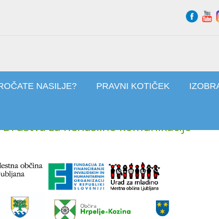
ROČATE NASILJE?
PRAVNI KOTIČEK
IZOBR
v Društva za nenasilno komunikacijo