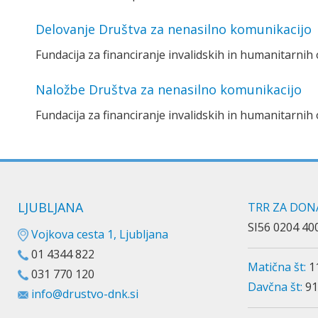
Delovanje Društva za nenasilno komunikacijo
Fundacija za financiranje invalidskih in humanitarnih o
Naložbe Društva za nenasilno komunikacijo
Fundacija za financiranje invalidskih in humanitarnih o
LJUBLJANA
TRR ZA DONA
SI56 0204 40
Vojkova cesta 1, Ljubljana
01 4344 822
Matična št:
1
031 770 120
Davčna št:
91
info@drustvo-dnk.si