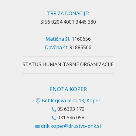
TRR ZA DONACIJE:
SI56 0204 4001 3446 380
Matična št:
1160656
Davčna št:
91885566
STATUS HUMANITARNE ORGANIZACIJE
ENOTA KOPER
Beblerjeva ulica 13, Koper
05 6393 170
031 546 098
dnk.koper@drustvo-dnk.si