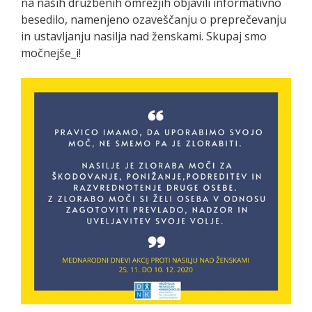
na naših družbenih omrežjih objavili informativno
besedilo, namenjeno ozaveščanju o preprečevanju
in ustavljanju nasilja nad ženskami. Skupaj smo
močnejše_i!