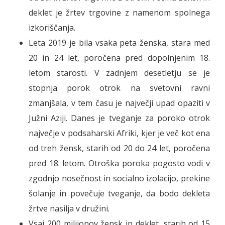
deklet je žrtev trgovine z namenom spolnega
izkoriščanja.
Leta 2019 je bila vsaka peta ženska, stara med
20 in 24 let, poročena pred dopolnjenim 18.
letom starosti. V zadnjem desetletju se je
stopnja porok otrok na svetovni ravni
zmanjšala, v tem času je največji upad opaziti v
Južni Aziji. Danes je tveganje za poroko otrok
največje v podsaharski Afriki, kjer je več kot ena
od treh žensk, starih od 20 do 24 let, poročena
pred 18. letom. Otroška poroka pogosto vodi v
zgodnjo nosečnost in socialno izolacijo, prekine
šolanje in povečuje tveganje, da bodo dekleta
žrtve nasilja v družini.
Vsaj 200 milijonov žensk in deklet, starih od 15