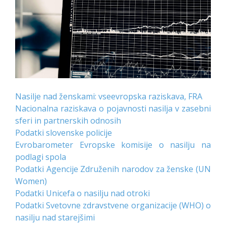
Nasilje nad ženskami: vseevropska raziskava, FRA
Nacionalna raziskava o pojavnosti nasilja v zasebni
sferi in partnerskih odnosih
Podatki slovenske policije
Evrobarometer Evropske komisije o nasilju na
podlagi spola
Podatki Agencije Združenih narodov za ženske (UN
Women)
Podatki Unicefa o nasilju nad otroki
Podatki Svetovne zdravstvene organizacije (WHO) o
nasilju nad starejšimi