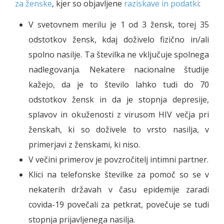
za ženske
, kjer so objavljene
raziskave in podatki
:
V svetovnem merilu je 1 od 3 žensk, torej 35
odstotkov žensk, kdaj doživelo fizično in/ali
spolno nasilje. Ta številka ne vključuje spolnega
nadlegovanja. Nekatere nacionalne študije
kažejo, da je to število lahko tudi do 70
odstotkov žensk in da je stopnja depresije,
splavov in okuženosti z virusom HIV večja pri
ženskah, ki so doživele to vrsto nasilja, v
primerjavi z ženskami, ki niso.
V večini primerov je povzročitelj intimni partner.
Klici na telefonske številke za pomoč so se v
nekaterih državah v času epidemije zaradi
covida-19 povečali za petkrat, povečuje se tudi
stopnja prijavljenega nasilja.