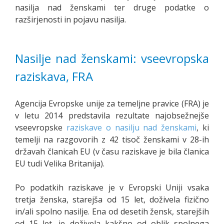
nasilja nad ženskami ter druge podatke o
razširjenosti in pojavu nasilja.
Nasilje nad ženskami: vseevropska
raziskava, FRA
Agencija Evropske unije za temeljne pravice (FRA) je
v letu 2014 predstavila rezultate najobsežnejše
vseevropske
raziskave o nasilju nad ženskami
, ki
temelji na razgovorih z 42 tisoč ženskami v 28-ih
državah članicah EU (v času raziskave je bila članica
EU tudi Velika Britanija).
Po podatkih raziskave je v Evropski Uniji vsaka
tretja ženska, starejša od 15 let, doživela fizično
in/ali spolno nasilje. Ena od desetih žensk, starejših
od 15 let, je doživela kakšno od oblik spolnega