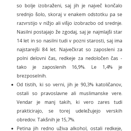
so bolje izobraženi, saj jih je največ končalo
srednjo šolo, skoraj v enakem odstotku pa se
razvrstijo v nižjo ali višjo izobrazbo od srednje.
Nasilni postajajo že zgodaj, saj je najmlajši star
14 let in so nasilni tudi v pozni starosti, saj ima
najstarejši 84 let. Največkrat so zaposleni za
polni delovni čas, redkeje za nedoločen čas -
tako je zaposlenih 16,9%. Le 1,4% je
brezposelnih.
Od tistih, ki so verni, jih je 90,3% katoličanov,
ostali so pravoslavne ali muslimanske vere.
Vendar je manj takih, ki vero zares tudi
prakticirajo, se torej udeležujejo verskih
obredov. Takšnih je 15,7%.
Petina jih redno uživa alkohol, ostali redkeje,