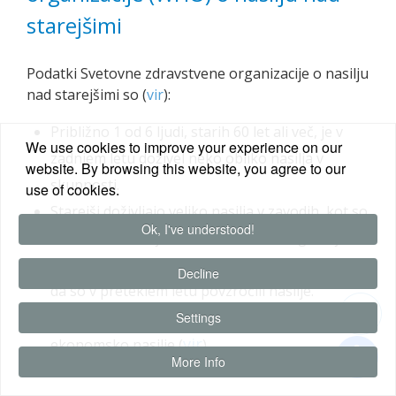
starejšimi
Podatki Svetovne zdravstvene organizacije o nasilju
nad starejšimi so (
vir
)
:
Približno 1 od 6 ljudi, starih 60 let ali več, je v
We use cookies to improve your experience on our
zadnjem letu doživel neko obliko nasilja v
website. By browsing this website, you agree to our
skupnosti.
use of cookies.
Starejši doživljajo veliko nasilja v zavodih, kot so
Ok, I've understood!
domovi za starejše in ustanove za dolgotrajno
oskrbo, saj 2 od 3 zaposlenih v zavodih poroča,
Decline
da so v preteklem letu povzročili nasilje.
Nekaj manj kot 4 odstotki starejših doživljajo
Settings
vir
ekonomsko nasilje (
).
More Info