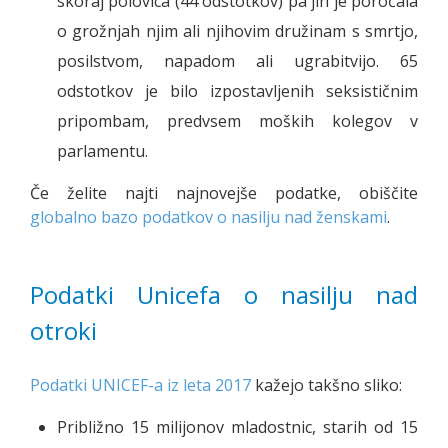
skoraj polovica (44 odstotkov) pa jih je poročala
o grožnjah njim ali njihovim družinam s smrtjo,
posilstvom, napadom ali ugrabitvijo. 65
odstotkov je bilo izpostavljenih seksističnim
pripombam, predvsem moških kolegov v
parlamentu.
Če želite najti najnovejše podatke, obiščite
globalno bazo podatkov o nasilju nad ženskami
.
Podatki Unicefa o nasilju nad
otroki
Podatki UNICEF-a iz leta 2017
kažejo takšno sliko:
Približno 15 milijonov mladostnic, starih od 15