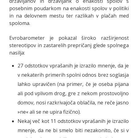
državljanov in državljank o enakosti spolov s
posebnim poudarkom na enakosti spolov v politiki
in na delovnem mestu ter razlikah v plačah med
spoloma.
Evrobarometer je pokazal široko razširjenost
stereotipov in zastarelih prepričanj glede spolnega
nasilja:
27 odstotkov vprašanih je izrazilo mnenje, da je
v nekaterih primerih spolni odnos brez soglasja
lahko upravičen (na primer, če je oseba pijana
ali pod vplivom drog, gre z nekom prostovoljno
domov, nosi razkrivajoča oblačila, ne reče jasno
»ne« ali se ne upira fizično).
Nekaj več kot 11 odstotkov vprašanih je izrazilo
mnenje, da ne bi smelo biti nezakonito, če si v