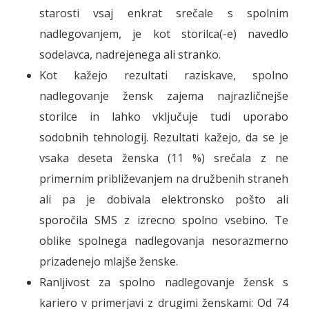
starosti vsaj enkrat srečale s spolnim
nadlegovanjem, je kot storilca(-e) navedlo
sodelavca, nadrejenega ali stranko.
Kot kažejo rezultati raziskave, spolno
nadlegovanje žensk zajema najrazličnejše
storilce in lahko vključuje tudi uporabo
sodobnih tehnologij. Rezultati kažejo, da se je
vsaka deseta ženska (11 %) srečala z ne
primernim približevanjem na družbenih straneh
ali pa je dobivala elektronsko pošto ali
sporočila SMS z izrecno spolno vsebino. Te
oblike spolnega nadlegovanja nesorazmerno
prizadenejo mlajše ženske.
Ranljivost za spolno nadlegovanje žensk s
kariero v primerjavi z drugimi ženskami: Od 74