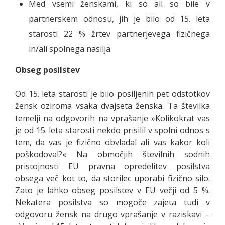
Med vsemi ženskami, ki so ali so bile v
partnerskem odnosu, jih je bilo od 15. leta
starosti 22 % žrtev partnerjevega fizičnega
in/ali spolnega nasilja.
Obseg posilstev
Od 15. leta starosti je bilo posiljenih pet odstotkov
žensk oziroma vsaka dvajseta ženska. Ta številka
temelji na odgovorih na vprašanje »Kolikokrat vas
je od 15. leta starosti nekdo prisilil v spolni odnos s
tem, da vas je fizično obvladal ali vas kakor koli
poškodoval?« Na območjih številnih sodnih
pristojnosti EU pravna opredelitev posilstva
obsega več kot to, da storilec uporabi fizično silo.
Zato je lahko obseg posilstev v EU večji od 5 %.
Nekatera posilstva so mogoče zajeta tudi v
odgovoru žensk na drugo vprašanje v raziskavi –