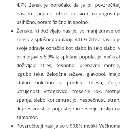
4,7% žensk je poročalo, da je bil povzročitelj
nasilen tudi do otrok in sicer najpogosteje
psihično, potem fizično in spolno.
Ženske, ki doživljajo nasilje, so manj zdrave od
žensk v splošni populaciji. 44,6% žrtev nasilja je
svoje zdravje označilo kot slabo in zelo slabo, v
primerjavi s 6,9% iz splošne populacije. Večkrat
doživljajo stres, tesnobo, prebavne motnje,
izgubo teka, želodčne težave, glavobol, imajo
stalno bolečino v predelu telesa, čutijo
utrujenost, vrtoglavico, tresenje rok, motnje
spanja, slabo koncentracijo, nespečnost, strah,
depresivnost in pogosteje in resneje mislijo na
samomor.
Povzročitelji nasilja so v 90.8% moški. Večinoma