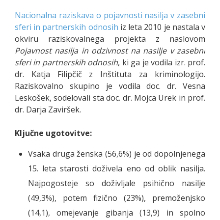
Nacionalna raziskava o pojavnosti nasilja v zasebni
sferi in partnerskih odnosih
iz leta 2010 je nastala v
okviru raziskovalnega projekta z naslovom
Pojavnost nasilja in odzivnost na nasilje v zasebni
sferi in partnerskih odnosih
, ki ga je vodila izr. prof.
dr. Katja Filipčič z Inštituta za kriminologijo.
Raziskovalno skupino je vodila doc. dr. Vesna
Leskošek, sodelovali sta doc. dr. Mojca Urek in prof.
dr. Darja Zaviršek.
Ključne ugotovitve:
Vsaka druga ženska (56,6%) je od dopolnjenega
15. leta starosti doživela eno od oblik nasilja.
Najpogosteje so doživljale psihično nasilje
(49,3%), potem fizično (23%), premoženjsko
(14,1), omejevanje gibanja (13,9) in spolno