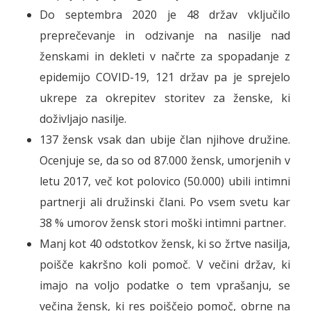
Do septembra 2020 je 48 držav vključilo
preprečevanje in odzivanje na nasilje nad
ženskami in dekleti v načrte za spopadanje z
epidemijo COVID-19, 121 držav pa je sprejelo
ukrepe za okrepitev storitev za ženske, ki
doživljajo nasilje.
137 žensk vsak dan ubije član njihove družine.
Ocenjuje se, da so od 87.000 žensk, umorjenih v
letu 2017, več kot polovico (50.000) ubili intimni
partnerji ali družinski člani. Po vsem svetu kar
38 % umorov žensk stori moški intimni partner.
Manj kot 40 odstotkov žensk, ki so žrtve nasilja,
poišče kakršno koli pomoč. V večini držav, ki
imajo na voljo podatke o tem vprašanju, se
večina žensk, ki res poiščejo pomoč, obrne na