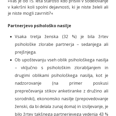
»Vas je od 15. leta starosti kdo prisilil v sodelovanje
v kakršni koli spolni dejavnosti, ki je niste želeli ali
je niste mogli zavrniti?«
Partnerjevo psihološko nasilje
Vsaka tretja ženska (32 %) je bila žrtev
psihološke zlorabe partnerja – sedanjega ali
prejšnjega.
Ob upoštevanju vseh oblik psihološkega nasilja
– vključno s psihološkim zlorabljanjem in
drugimi oblikami psihološkega nasilja, kot je
nadzorovanje (na primer poskusi
preprečevanja stikov anketiranke z družino ali
sorodniki), ekonomsko nasilje (prepovedovanje
ženski, da bi delala zunaj doma) in izsiljevanje, je
bilo žrtev takšnega partnerjevega vedenja 43 %